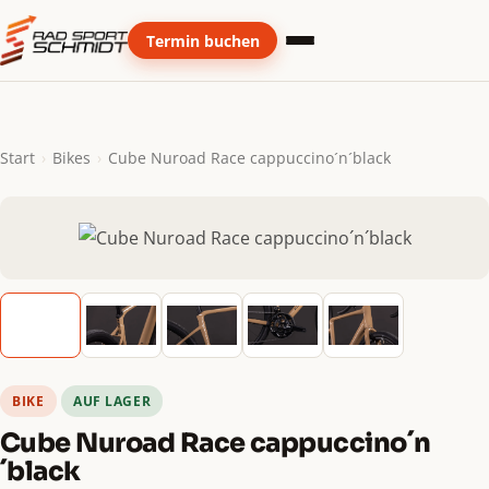
Termin buchen
Start
Bikes
Cube Nuroad Race cappuccino´n´black
BIKE
AUF LAGER
Cube Nuroad Race cappuccino´n
´black