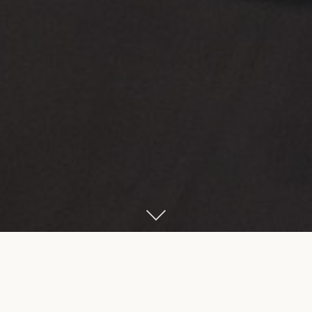
Start
Bikefitting & Bodyscan
Dein Rad muss sich Dir anpassen, nicht